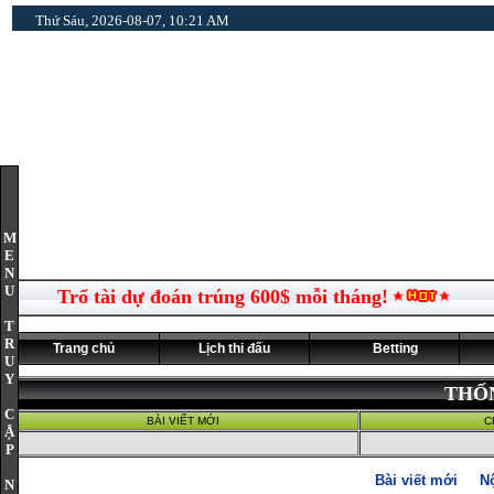
___
Thứ Sáu, 2026-08-07, 10:21 AM
_________________________________
M
E
N
U
Trổ tài dự đoán trúng 600$ mỗi tháng!
T
R
Trang chủ
Lịch thi đấu
Betting
U
Y
THỐ
C
BÀI VIẾT MỚI
C
Ậ
P
Bài viết mới
·
·
Nô
N