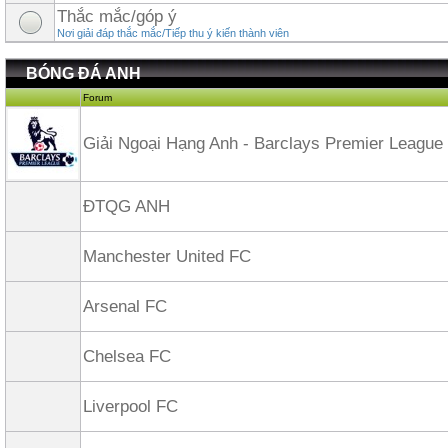
Thắc mắc/góp ý
Nơi giải đáp thắc mắc/Tiếp thu ý kiến thành viên
BÓNG ĐÁ ANH
Forum
Giải Ngoại Hạng Anh - Barclays Premier League
ĐTQG ANH
Manchester United FC
Arsenal FC
Chelsea FC
Liverpool FC