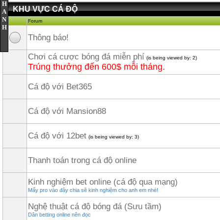
H
KHU VỰC CÁ ĐỘ
A
N
Forum
H
Thông báo!
Chơi cá cược bóng đá miễn phí
(is being viewed by: 2)
Trúng thưởng đến 600$ mỗi tháng.
Cá độ với Bet365
Cá độ với Mansion88
Cá độ với 12bet
(is being viewed by: 3)
Thanh toán trong cá độ online
Kinh nghiệm bet online (cá độ qua mạng)
Mấy pro vào đây chia sẽ kinh nghiệm cho anh em nhé!
Nghệ thuật cá độ bóng đá (Sưu tầm)
Dân betting online nên đọc