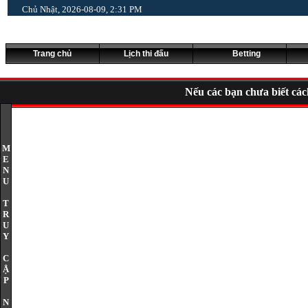
___
Chủ Nhật, 2026-08-09, 2:31 PM
_________________________________
Trang chủ
Lịch thi đấu
Betting
Nếu các bạn chưa biết các
M
E
N
U
T
R
U
Y
C
Ậ
P
N